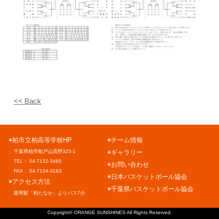
<< Back
◉柏市立柏高等学校HP
◉チーム情報
千葉県柏市船戸山高野325-1
◉ギャラリー
TEL： 04-7132-3460
◉お問い合わせ
FAX： 04-7134-3183
◉日本バスケットボール協会
◉アクセス方法
◉千葉県バスケットボール協会
最寄駅「柏たなか」よりバス7分
Copyright©
ORANGE SUNSHINES
All Rights Reserved.